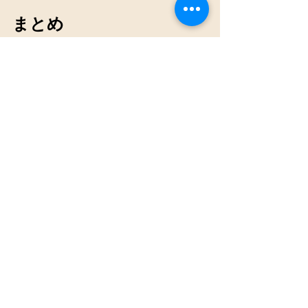
まとめ
ひょうたんアートは、創造性を発揮で
きる楽しいアート形式です。必要な道
具や基本テクニックを学ぶことで、誰
でも始めることができます。オンライ
ンリソースを活用して、さらにスキル
を磨いていきましょう。ひょうたんア
ートを通じて、自分だけの作品を作り
出し、楽しむことができるのです。次
のステップとして、ぜひ自分のひょう
たんアートを始めてみてください。